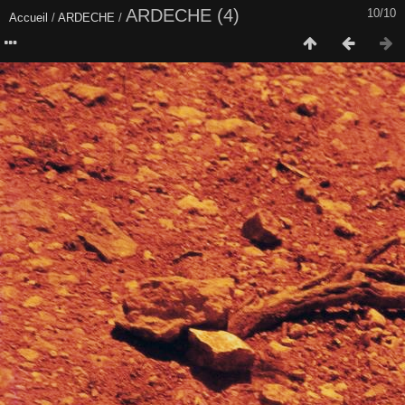
ARDECHE (4)
10/10
Accueil
/
ARDECHE
/