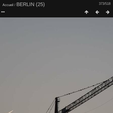
BERLIN (25)
373/518
Accueil
/