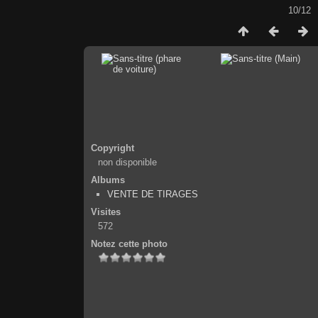
10/12
Copyright
non disponible
Albums
VENTE DE TIRAGES
Visites
572
Notez cette photo