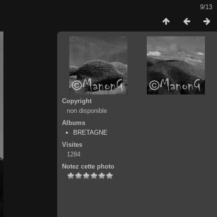
9/13
Copyright
non disponible
Albums
BRETAGNE
Visites
1284
Notez cette photo