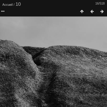
10
16/518
Accueil
/