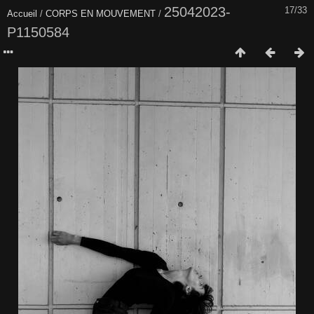
25042023-
17/33
Accueil
/
CORPS EN MOUVEMENT
/
P1150584