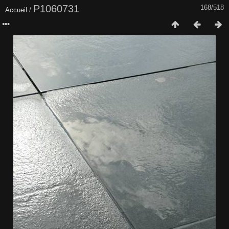
P1060731
168/518
Accueil
/