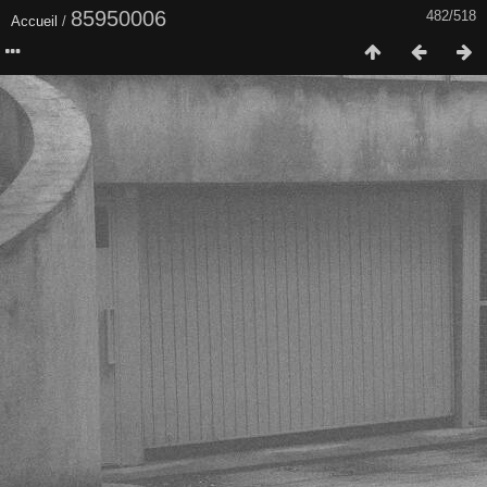
85950006
482/518
Accueil
/