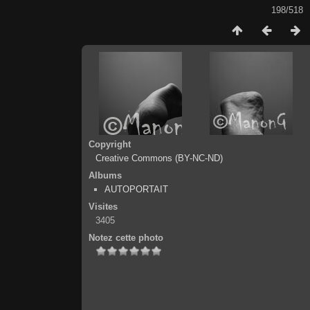
198/518
Copyright
Creative Commons (BY-NC-ND)
Albums
AUTOPORTAIT
Visites
3405
Notez cette photo