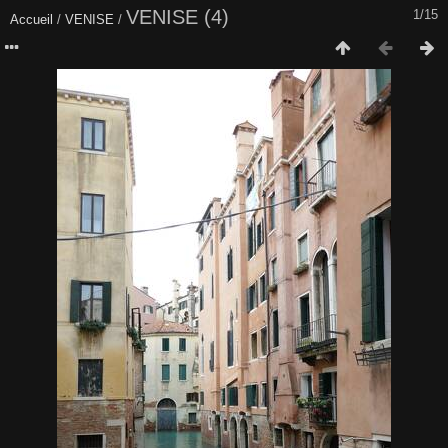
VENISE (4)
1/15
Accueil
/
VENISE
/