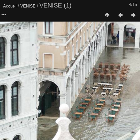
VENISE (1)
4/15
Accueil
/
VENISE
/