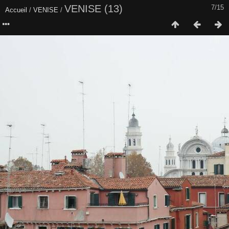
VENISE (13)
7/15
Accueil
/
VENISE
/