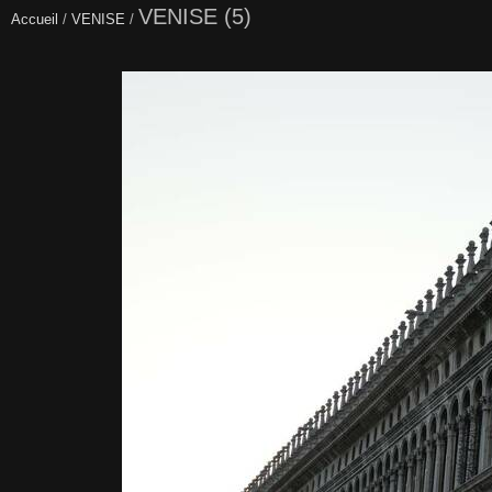
VENISE (5)
Accueil
/
VENISE
/