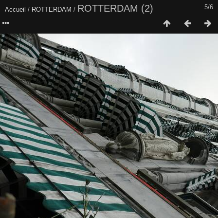
ROTTERDAM (2)
5/6
Accueil
/
ROTTERDAM
/