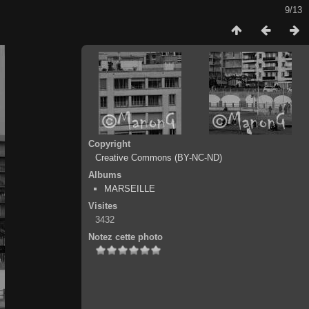
9/13
Copyright
Creative Commons (BY-NC-ND)
Albums
MARSEILLE
Visites
3432
Notez cette photo