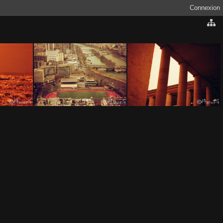
Connexion
cale (1)
argentique redscale (3)
argentique redscale (4)