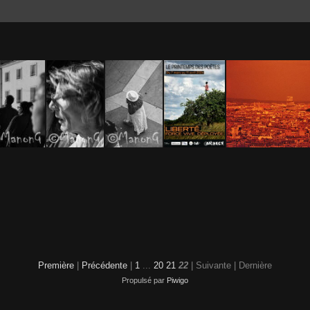
Vie Quotidienne (6)
Vie Quotidienne (7)
Vie Quotidienne (8)
affiche Liberté, force vive, déployée
argentique reds
Première
|
Précédente
|
1
...
20
21
22
| Suivante
| Dernière
Propulsé par
Piwigo